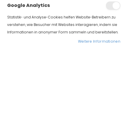
Google Analytics
Statistik- und Analyse-Cookies helfen Website-Betreibern zu
verstehen, wie Besucher mit Websites interagieren, indem sie
Informationen in anonymer Form sammeln und bereitstellen.
Weitere Informationen
Was bedeutet Pata Negra wirklich?
Diese Frage
stellen sich viele Verbraucher, wenn sie zum ersten Mal
einen hochwertigen
Iberico Schinken
kaufen