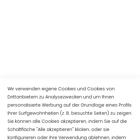
Rechtliche Hinweise
Praktische Information
Über uns
Ibérico-Schinken kaufen
Hinweise zum Schneiden eines Schinkens
Schinken aus Guijuelo
Häufige Fragen (FAQ)
Wir verwenden eigene Cookies und Cookies von
Contacto
Drittanbietern zu Analysezwecken und um Ihnen
+034 623763549
personalisierte Werbung auf der Grundlage eines Profils
Ihrer Surfgewohnheiten (z. B. besuchte Seiten) zu zeigen.
contacto@jamonarea.com
Sie können alle Cookies akzeptieren, indem Sie auf die
Facebook
Schaltfläche "Alle akzeptieren" klicken, oder sie
Twitter
konfigurieren oder ihre Verwendung ablehnen, indem