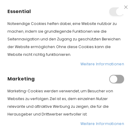
+34 623 76 35 49
Konto
Essential
Clo
Coo
Bar
Notwendige Cookies helfen dabei, eine Website nutzbar zu
machen, indem sie grundlegende Funktionen wie die
Seitennavigation und den Zugang zu geschützten Bereichen
der Website ermöglichen. Ohne diese Cookies kann die
Website nicht richtig funktionieren.
Was bedeutet Pata
Weitere Informationen
Negra wirklich?
Marketing
Marketing-Cookies werden verwendet, um Besucher von
Startseite
Blog
Was bedeutet Pata Negra wirklich?
Websites zu verfolgen. Ziel ist es, dem einzelnen Nutzer
relevante und attraktive Werbung zu zeigen, die für die
Herausgeber und Drittwerber wertvoller ist.
Weitere Informationen