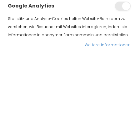
Google Analytics
So schneiden Sie
Statistik- und Analyse-Cookies helfen Website-Betreibern zu
verstehen, wie Besucher mit Websites interagieren, indem sie
einen Iberischer
Informationen in anonymer Form sammeln und bereitstellen.
Schinken auf
Weitere Informationen
Schritt 1:
Spannen Sie den Schinken mit dem Huf nach
oben in die sogenannte jamonera – den Schinkenhalter – fest
ein. Soll der ganze Schinken an einem Tag aufgeschnitten
werden, so entfernen Sie die gesamte Schwarte und die
äußere Fettschicht des Schinkens. Ansonsten wird immer nur
jene Zone gesäubert, die verzehrt werden soll.