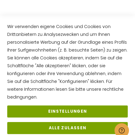
Schinken aus Guijuelo
Häufige Fragen (FAQ)
Wir verwenden eigene Cookies und Cookies von
Contacto
Drittanbietern zu Analysezwecken und um Ihnen
+034 623763549
personalisierte Werbung auf der Grundlage eines Profils
Ihrer Surfgewohnheiten (z. B. besuchte Seiten) zu zeigen.
contacto@jamonarea.com
Sie können alle Cookies akzeptieren, indem Sie auf die
Facebook
Schaltfläche "Alle akzeptieren" klicken, oder sie
Twitter
konfigurieren oder ihre Verwendung ablehnen, indem
Instagram
Sie auf die Schaltfläche "Konfigurieren" klicken. Für
YouTube
weitere Informationen lesen Sie bitte unsere
rechtliche
bedingungen
.
EINSTELLUNGEN
Copyright © 2026 Jamonarea - Todos los derechos reservados. Prohibida
ALLE ZULASSEN
su reproducción total o parcial. Jamones Online Los precios incluyen IVA