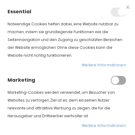
+34 623 76 35 49
Konto
Essential
Clo
Coo
Bar
Notwendige Cookies helfen dabei, eine Website nutzbar zu
machen, indem sie grundlegende Funktionen wie die
Seitennavigation und den Zugang zu geschützten Bereichen
der Website ermöglichen. Ohne diese Cookies kann die
Website nicht richtig funktionieren.
So schneiden Sie
Weitere Informationen
einen Iberischer
Marketing
Schinken auf
Marketing-Cookies werden verwendet, um Besucher von
Websites zu verfolgen. Ziel ist es, dem einzelnen Nutzer
relevante und attraktive Werbung zu zeigen, die für die
Herausgeber und Drittwerber wertvoller ist.
Weitere Informationen