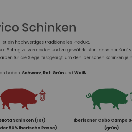
rico Schinken
 ist ein hochwertiges traditionelles Produkt.
 um Betrug zu vermeiden und zu gewährleisten, dass der Kauf vo
rben für die Siegel festgelegt, um den iberischen Schinken je 
rben haben:
Schwarz
,
Rot
,
Grün
und
Weiß
ellota Schinken (rot)
Iberischer Cebo Campo S
oder 50% iberische Rasse)
(grün)