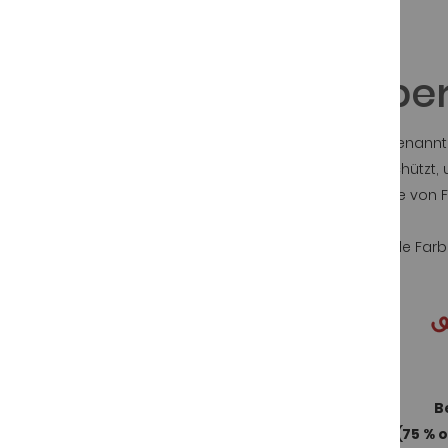
Die Farben des Ibe
Spanischer Schinken, auch jamón ibérico
genannt,
Dieses Produkt ist durch die Ibérico-Norm geschützt,
In diesem Sinn wurde unter anderem eine Reihe von Fa
Die Siegel von Ibérico-Schinken können folgende Fa
Pata negra Bellota-Schinken 100 %
B
Ibérico (schwarz)
(75 % 