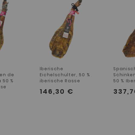
Iberische
Spanisch
ken de
Eichelschulter, 50 %
Schinken
a 50 %
iberische Rasse
50 % Ibe
sse
146,30 €
337,7