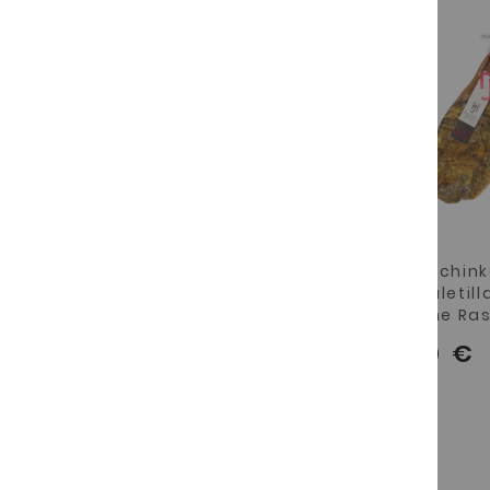
Spanischer iberico
Ibérico
schinken Cebo
Vorderschin
Campo 50 %
cebo Paletill
Iberische Rasse
Iberische Ra
206,80 €
97,90 €