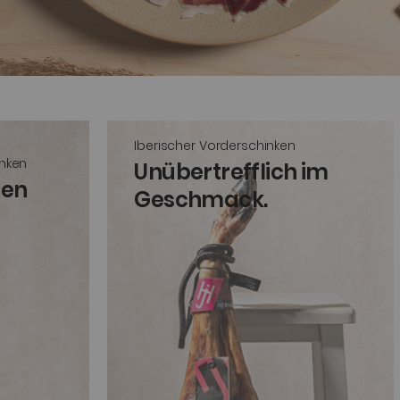
Iberischer Vorderschinken
inken
Unübertrefflich im
fen
Geschmack.