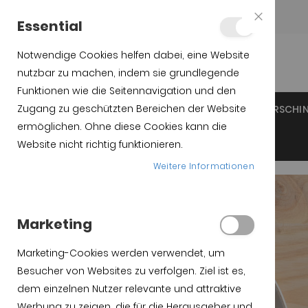
Teléfono:
+34 623 76 35 49
Essential
Close
Cookie
Bar
Notwendige Cookies helfen dabei, eine Website
nutzbar zu machen, indem sie grundlegende
Funktionen wie die Seitennavigation und den
Zugang zu geschützten Bereichen der Website
INICIO
IBERICO SCHINKEN
IBERICO VORDERSCHI
ermöglichen. Ohne diese Cookies kann die
GESCHNITTEN / TAPAS
Website nicht richtig funktionieren.
Weitere Informationen
Marketing
Marketing-Cookies werden verwendet, um
Besucher von Websites zu verfolgen. Ziel ist es,
dem einzelnen Nutzer relevante und attraktive
Werbung zu zeigen, die für die Herausgeber und