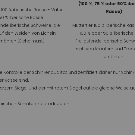
(100 %, 75 % oder 50% ib
r 100 % iberische Rasse - Vater
Rasse)
50 % iberische Rasse.
ende iberische Schweine, die
Muttertier 100 % iberische Ras
uf den Weiden von Eicheln
100 % oder 50 % iberische
rnähren (Eichelmast).
Freilaufende iberische Schw
sich von Kräutern und Trock
ernähren.
e Kontrolle der Schinkenqualität und zertifiziert daher nur Sch
er Rasse sind.
warzem Siegel und der mit rotem Siegel auf die gleiche Weise a
.
anischen Schinken zu produzieren.