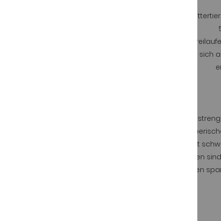
Muttertier 100 % iberische Rasse - Vater
Muttertie
100 % iberische Rasse. Freilaufende
iberische
Freilauf
Schweine, die sich auf den Weiden von
sich a
Eicheln ernähren (Eichelmast).
e
Die Herkunftsbezeichnung Guijuelo verlangt eine streng
Campo“, von Schweinen, die zu 75 % und 100 % iberisch
Wichtig zu wissen ist, dass der Eichelschinken mit sch
Nuancen auf die Genetik des Tieres zurückzuführen sind
In unserer Fabrik setzen wir alles daran, die besten sp