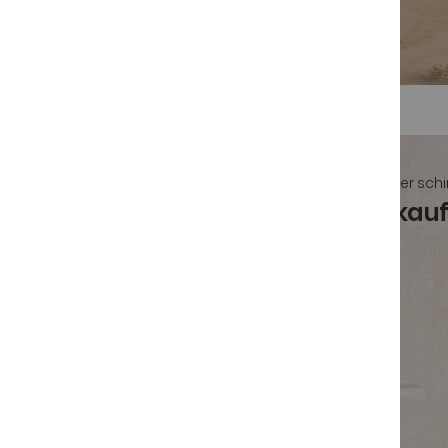
Spanischer sch
Iberico Schinken kau