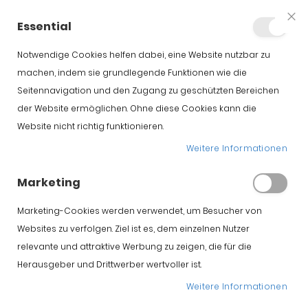
+34 623 76 35 49
Konto
Essential
Clo
Coo
Bar
Notwendige Cookies helfen dabei, eine Website nutzbar zu
machen, indem sie grundlegende Funktionen wie die
Seitennavigation und den Zugang zu geschützten Bereichen
der Website ermöglichen. Ohne diese Cookies kann die
Website nicht richtig funktionieren.
iberischer
Weitere Informationen
vorderschinken
Marketing
Marketing-Cookies werden verwendet, um Besucher von
Startseite
iberischer vorderschinken
Websites zu verfolgen. Ziel ist es, dem einzelnen Nutzer
relevante und attraktive Werbung zu zeigen, die für die
Herausgeber und Drittwerber wertvoller ist.
Weitere Informationen