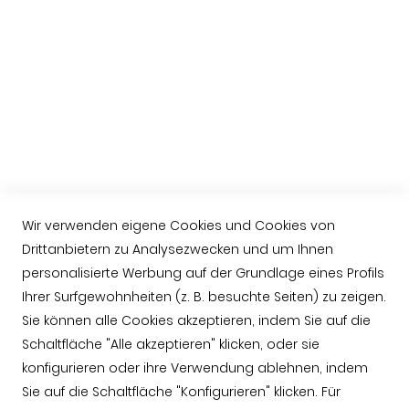
Praktische Information
Über uns
Ibérico-Schinken kaufen
Hinweise zum Schneiden eines Schinkens
Schinken aus Guijuelo
Häufige Fragen (FAQ)
Contacto
Wir verwenden eigene Cookies und Cookies von
Drittanbietern zu Analysezwecken und um Ihnen
+034 623763549
personalisierte Werbung auf der Grundlage eines Profils
contacto@jamonarea.com
Ihrer Surfgewohnheiten (z. B. besuchte Seiten) zu zeigen.
Facebook
Sie können alle Cookies akzeptieren, indem Sie auf die
Twitter
Schaltfläche "Alle akzeptieren" klicken, oder sie
konfigurieren oder ihre Verwendung ablehnen, indem
Instagram
Sie auf die Schaltfläche "Konfigurieren" klicken. Für
YouTube