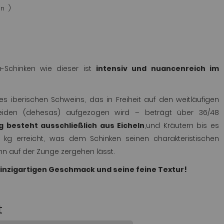
en
ta-Schinken wie dieser ist
intensiv und nuancenreich im
es iberischen Schweins, das in Freiheit auf den weitläufigen
weiden (dehesas) aufgezogen wird – beträgt über 36/48
 besteht ausschließlich aus Eicheln
,und Kräutern bis es
 kg erreicht, was dem Schinken seinen charakteristischen
hn auf der Zunge zergehen lässt.
einzigartigen Geschmack und seine feine Textur!
t