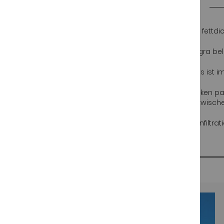
Weitere
Verpackung:
Der Spanischer Schinken wird in fettdi
Informationen
Verpackung:
Der iberische Schinken pata negra be
Aussehen:
Die Farbe des iberischen Schinkens ist im
Geruch und Geschmack:
Der iberische Schinken pa
Duft. intensiver Geschmack mit Geschmacksnoten zwische
Textur:
Textur: homogen, mit gleichmäßiger Infiltrati