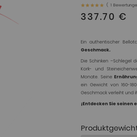
Bewertung:
1
Bewertung
70
100
% of
337.70 €
Ein authentischer Bello
Geschmack.
Die Schinken –Schlegel d
Kork- und Steineichen
Monate. Seine
Ernährung
ein Gewicht von 160-180
Geschmack verleiht und i
¡Entdecken Sie seinen 
Produktgewich