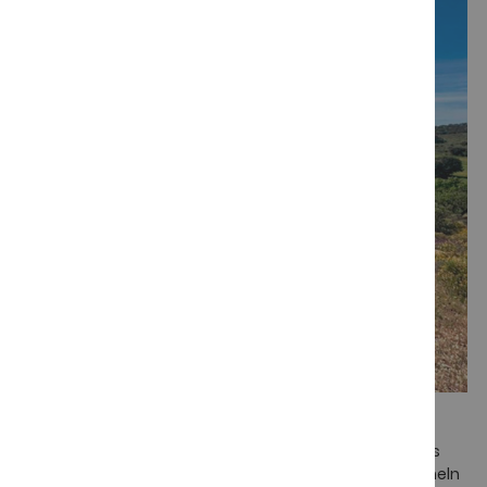
Natürliche Aufzucht
Die Ibérico-Pata-Negra-Schweine, die in unseren Dehesas
leben, werden in freier Wildbahn aufgezogen und mit Eicheln