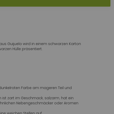
 aus Guijuelo wird in einem schwarzen Karton
arzen Hülle präsentiert.
r dunkelroten Farbe am mageren Teil und
n ist zart im Geschmack, salzarm, hat ein
hnlichen Nebengeschmäcker oder Aromen
ne weichen Stellen auf.