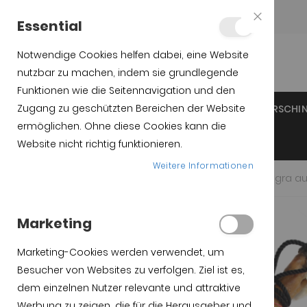
Teléfono:
+34 623 76 35 49
Essential
Close
Cookie
Bar
Notwendige Cookies helfen dabei, eine Website
nutzbar zu machen, indem sie grundlegende
Funktionen wie die Seitennavigation und den
Zugang zu geschützten Bereichen der Website
INICIO
IBERICO SCHINKEN
IBERICO VORDERSCHI
ermöglichen. Ohne diese Cookies kann die
GESCHNITTEN / TAPAS
Website nicht richtig funktionieren.
Weitere Informationen
Startseite
Iberico Schinken kaufen – Bellota & Pata Negra 
Zum Anfang der
Zum Ende der
Marketing
Bildgalerie springen
Bildgalerie springen
Marketing-Cookies werden verwendet, um
Besucher von Websites zu verfolgen. Ziel ist es,
dem einzelnen Nutzer relevante und attraktive
Werbung zu zeigen, die für die Herausgeber und