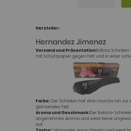
Hersteller:
Hernandez Jimenez
Versand und Präsentation
Bellota Schinken
mit Schutzpapier gegen Fett und in einer schw
Farbe:
Der Schinken hat eine rosa bis hin zu
glänzendes Fett.
Aroma und Geschmack:
Der Ibérico-Schinke
angenehmes Aroma und weist keine ungewö
auf.
Textur::
Homogen, kaum faserig und weist kei