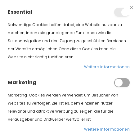
+34 623 76 35 49
Konto
Essential
Clo
Coo
Bar
Notwendige Cookies helfen dabei, eine Website nutzbar zu
machen, indem sie grundlegende Funktionen wie die
Seitennavigation und den Zugang zu geschützten Bereichen
der Website ermöglichen. Ohne diese Cookies kann die
Website nicht richtig funktionieren.
von Hand
Weitere Informationen
geschnittenen Pata
Marketing
Negra Schinken
Marketing-Cookies werden verwendet, um Besucher von
Websites zu verfolgen. Ziel ist es, dem einzelnen Nutzer
Startseite
GESCHNITTEN / TAPAS
relevante und attraktive Werbung zu zeigen, die für die
von Hand geschnittenen Pata Negra Schinken
Herausgeber und Drittwerber wertvoller ist.
Weitere Informationen