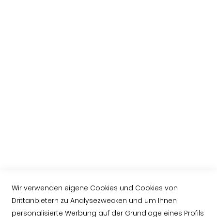
Schinkens
Versandbedingungen
Zahlungsweise
Rechtliche Hinweise
Praktische Information
Über uns
Ibérico-Schinken kaufen
Hinweise zum Schneiden eines Schinkens
Schinken aus Guijuelo
Häufige Fragen (FAQ)
Wir verwenden eigene Cookies und Cookies von
Contacto
Drittanbietern zu Analysezwecken und um Ihnen
+034 623763549
personalisierte Werbung auf der Grundlage eines Profils